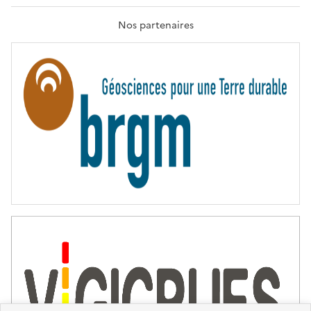
R
A
T
Nos partenaires
E
R
N
I
T
É