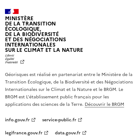
MINISTÈRE
DE LA TRANSITION
ÉCOLOGIQUE,
DE LA BIODIVERSITÉ
ET DES NÉGOCIATIONS
INTERNATIONALES
L
SUR LE CLIMAT ET LA NATURE
I
B
E
R
Géorisques est réalisé en partenariat entre le Ministère de la
T
É
Transition Écologique, de la Biodiversité et des Négociations
,
Internationales sur le Climat et la Nature et le BRGM. Le
É
G
BRGM est L'établissement public français pour les
A
applications des sciences de la Terre.
Découvrir le BRGM
L
I
T
info.gouv.fr
service-public.fr
É
,
legifrance.gouv.fr
data.gouv.fr
F