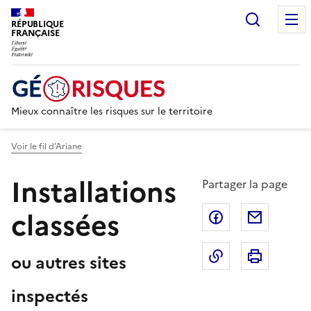
Recherc
RÉPUBLIQUE
FRANÇAISE
Mieux connaître les risques sur le territoire
Voir le fil d’Ariane
Installations
Partager la page
classées
Partager sur F
Partage
Copier dans le 
Imprim
ou autres sites
inspectés