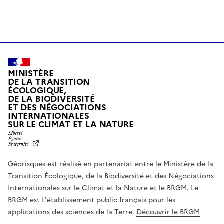
MINISTÈRE
DE LA TRANSITION
ÉCOLOGIQUE,
DE LA BIODIVERSITÉ
ET DES NÉGOCIATIONS
INTERNATIONALES
L
SUR LE CLIMAT ET LA NATURE
I
B
E
R
Géorisques est réalisé en partenariat entre le Ministère de la
T
É
Transition Écologique, de la Biodiversité et des Négociations
,
Internationales sur le Climat et la Nature et le BRGM. Le
É
G
BRGM est L'établissement public français pour les
A
applications des sciences de la Terre.
Découvrir le BRGM
L