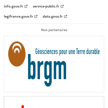
I
T
info.gouv.fr
service-public.fr
É
,
legifrance.gouv.fr
data.gouv.fr
F
R
A
T
Nos partenaires
E
R
N
I
T
É