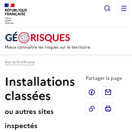
Recherc
RÉPUBLIQUE
FRANÇAISE
Mieux connaître les risques sur le territoire
Voir le fil d’Ariane
Installations
Partager la page
classées
Partager sur F
Partage
Copier dans le 
Imprim
ou autres sites
inspectés