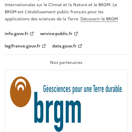
,
Internationales sur le Climat et la Nature et le BRGM. Le
É
G
BRGM est L'établissement public français pour les
A
applications des sciences de la Terre.
Découvrir le BRGM
L
I
T
info.gouv.fr
service-public.fr
É
,
legifrance.gouv.fr
data.gouv.fr
F
R
A
T
Nos partenaires
E
R
N
I
T
É