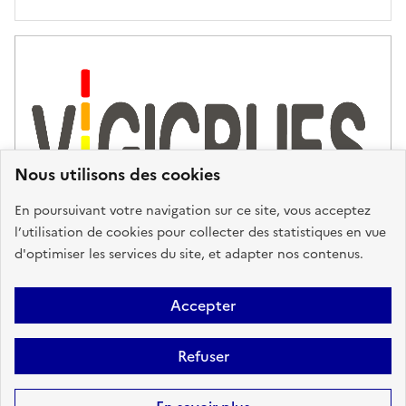
Nous utilisons des cookies
En poursuivant votre navigation sur ce site, vous acceptez
l’utilisation de cookies pour collecter des statistiques en vue
d'optimiser les services du site, et adapter nos contenus.
Plan du site
Accessibilité : partiellement conforme
Mentions
Accepter
Légales
Données personnelles
Gestion des cookies
FAQ
Refuser
Glossaire
BRGM
Sauf mention contraire, tous les contenus de ce site sont sous
licence