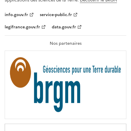
applications des sciences de la Terre.
Découvrir le BRGM
L
I
T
info.gouv.fr
service-public.fr
É
,
legifrance.gouv.fr
data.gouv.fr
F
R
A
T
Nos partenaires
E
R
N
I
T
É