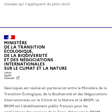
classées qui s'appliquent de plein droit
MINISTÈRE
DE LA TRANSITION
ÉCOLOGIQUE,
DE LA BIODIVERSITÉ
ET DES NÉGOCIATIONS
INTERNATIONALES
L
SUR LE CLIMAT ET LA NATURE
I
B
E
R
Géorisques est réalisé en partenariat entre le Ministère de la
T
É
Transition Écologique, de la Biodiversité et des Négociations
,
Internationales sur le Climat et la Nature et le BRGM. Le
É
G
BRGM est L'établissement public français pour les
A