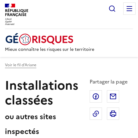
Recherc
RÉPUBLIQUE
FRANÇAISE
Mieux connaître les risques sur le territoire
Voir le fil d’Ariane
Installations
Partager la page
classées
Partager sur F
Partage
Copier dans le 
Imprim
ou autres sites
inspectés