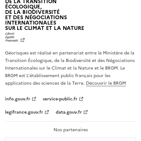
DE LA TRANSITION
ÉCOLOGIQUE,
DE LA BIODIVERSITÉ
ET DES NÉGOCIATIONS
INTERNATIONALES
L
SUR LE CLIMAT ET LA NATURE
I
B
E
R
Géorisques est réalisé en partenariat entre le Ministère de la
T
É
Transition Écologique, de la Biodiversité et des Négociations
,
Internationales sur le Climat et la Nature et le BRGM. Le
É
G
BRGM est L'établissement public français pour les
A
applications des sciences de la Terre.
Découvrir le BRGM
L
I
T
info.gouv.fr
service-public.fr
É
,
legifrance.gouv.fr
data.gouv.fr
F
R
A
T
Nos partenaires
E
R