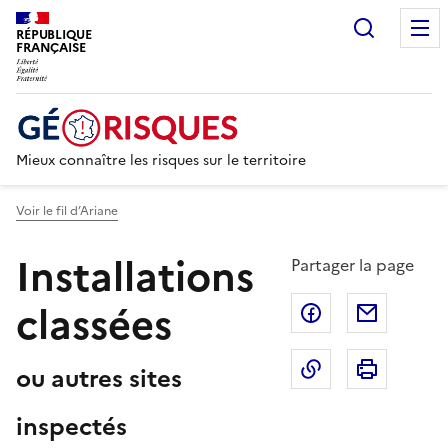
Recherc
RÉPUBLIQUE
FRANÇAISE
Mieux connaître les risques sur le territoire
Voir le fil d’Ariane
Installations
Partager la page
classées
Partager sur F
Partage
Copier dans le 
Imprim
ou autres sites
inspectés