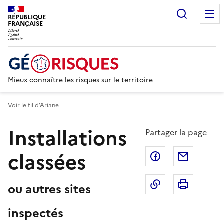
Recherc
RÉPUBLIQUE
FRANÇAISE
Mieux connaître les risques sur le territoire
Voir le fil d’Ariane
Installations
Partager la page
classées
Partager sur F
Partage
Copier dans le 
Imprim
ou autres sites
inspectés