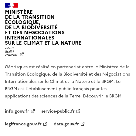
MINISTÈRE
DE LA TRANSITION
ÉCOLOGIQUE,
DE LA BIODIVERSITÉ
ET DES NÉGOCIATIONS
INTERNATIONALES
L
SUR LE CLIMAT ET LA NATURE
I
B
E
R
Géorisques est réalisé en partenariat entre le Ministère de la
T
É
Transition Écologique, de la Biodiversité et des Négociations
,
Internationales sur le Climat et la Nature et le BRGM. Le
É
G
BRGM est L'établissement public français pour les
A
applications des sciences de la Terre.
Découvrir le BRGM
L
I
T
info.gouv.fr
service-public.fr
É
,
legifrance.gouv.fr
data.gouv.fr
F
R
A