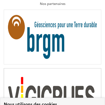
T
Nos partenaires
E
R
N
I
T
É
Nous utilisons des cookies