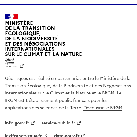
MINISTÈRE
DE LA TRANSITION
ÉCOLOGIQUE,
DE LA BIODIVERSITÉ
ET DES NÉGOCIATIONS
INTERNATIONALES
L
SUR LE CLIMAT ET LA NATURE
I
B
E
R
Géorisques est réalisé en partenariat entre le Ministère de la
T
É
Transition Écologique, de la Biodiversité et des Négociations
,
Internationales sur le Climat et la Nature et le BRGM. Le
É
G
BRGM est L'établissement public français pour les
A
applications des sciences de la Terre.
Découvrir le BRGM
L
I
T
info.gouv.fr
service-public.fr
É
,
legifrance.gouv.fr
data.gouv.fr