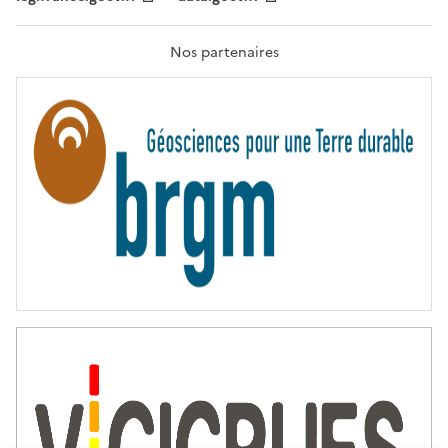
F
R
A
T
Nos partenaires
E
R
N
I
T
É