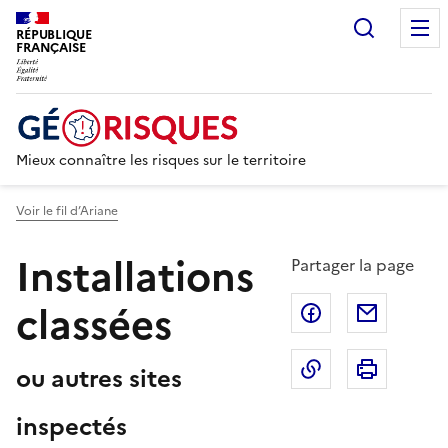
Recherc
RÉPUBLIQUE
FRANÇAISE
Mieux connaître les risques sur le territoire
Voir le fil d’Ariane
Installations
Partager la page
classées
Partager sur F
Partage
Copier dans le 
Imprim
ou autres sites
inspectés