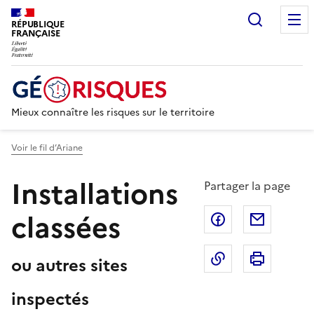
Recherc
RÉPUBLIQUE
FRANÇAISE
Mieux connaître les risques sur le territoire
Voir le fil d’Ariane
Installations
Partager la page
classées
Partager sur F
Partage
Copier dans le 
Imprim
ou autres sites
inspectés