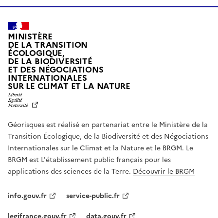
MINISTÈRE
DE LA TRANSITION
ÉCOLOGIQUE,
DE LA BIODIVERSITÉ
ET DES NÉGOCIATIONS
INTERNATIONALES
L
SUR LE CLIMAT ET LA NATURE
I
B
E
R
Géorisques est réalisé en partenariat entre le Ministère de la
T
É
Transition Écologique, de la Biodiversité et des Négociations
,
Internationales sur le Climat et la Nature et le BRGM. Le
É
G
BRGM est L'établissement public français pour les
A
applications des sciences de la Terre.
Découvrir le BRGM
L
I
T
info.gouv.fr
service-public.fr
É
,
legifrance.gouv.fr
data.gouv.fr