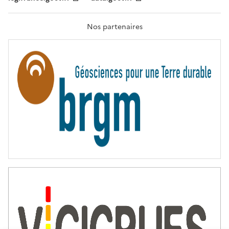
F
R
A
T
Nos partenaires
E
R
N
I
T
É