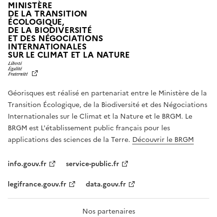
MINISTÈRE
DE LA TRANSITION
ÉCOLOGIQUE,
DE LA BIODIVERSITÉ
ET DES NÉGOCIATIONS
INTERNATIONALES
L
SUR LE CLIMAT ET LA NATURE
I
B
E
R
Géorisques est réalisé en partenariat entre le Ministère de la
T
É
Transition Écologique, de la Biodiversité et des Négociations
,
Internationales sur le Climat et la Nature et le BRGM. Le
É
G
BRGM est L'établissement public français pour les
A
applications des sciences de la Terre.
Découvrir le BRGM
L
I
T
info.gouv.fr
service-public.fr
É
,
legifrance.gouv.fr
data.gouv.fr
F
R
A
T
Nos partenaires