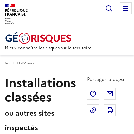
Recherc
RÉPUBLIQUE
FRANÇAISE
Mieux connaître les risques sur le territoire
Voir le fil d’Ariane
Installations
Partager la page
classées
Partager sur F
Partage
Copier dans le 
Imprim
ou autres sites
inspectés