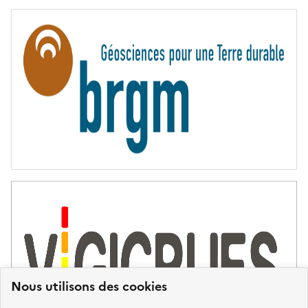
E
R
N
I
T
É
Nous utilisons des cookies