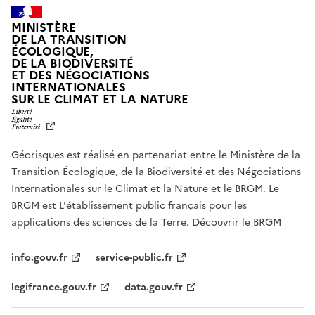
MINISTÈRE
DE LA TRANSITION
ÉCOLOGIQUE,
DE LA BIODIVERSITÉ
ET DES NÉGOCIATIONS
INTERNATIONALES
L
SUR LE CLIMAT ET LA NATURE
I
B
E
R
Géorisques est réalisé en partenariat entre le Ministère de la
T
É
Transition Écologique, de la Biodiversité et des Négociations
,
Internationales sur le Climat et la Nature et le BRGM. Le
É
G
BRGM est L'établissement public français pour les
A
applications des sciences de la Terre.
Découvrir le BRGM
L
I
T
info.gouv.fr
service-public.fr
É
,
legifrance.gouv.fr
data.gouv.fr
F
R
A