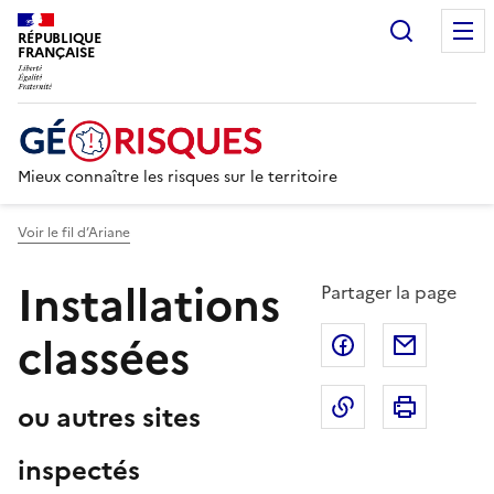
Recherc
RÉPUBLIQUE
FRANÇAISE
Mieux connaître les risques sur le territoire
Voir le fil d’Ariane
Installations
Partager la page
classées
Partager sur F
Partage
Copier dans le 
Imprim
ou autres sites
inspectés