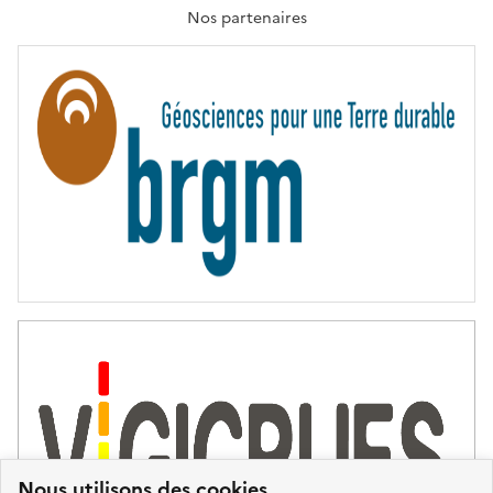
T
Nos partenaires
E
R
N
I
T
É
Nous utilisons des cookies