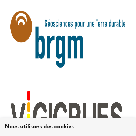
E
R
N
I
T
É
Nous utilisons des cookies