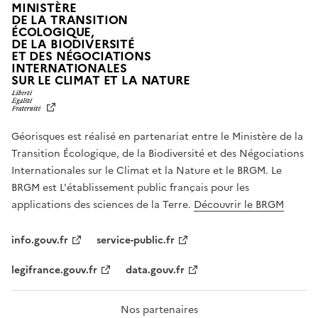
MINISTÈRE
DE LA TRANSITION
ÉCOLOGIQUE,
DE LA BIODIVERSITÉ
ET DES NÉGOCIATIONS
INTERNATIONALES
L
SUR LE CLIMAT ET LA NATURE
I
B
E
R
Géorisques est réalisé en partenariat entre le Ministère de la
T
É
Transition Écologique, de la Biodiversité et des Négociations
,
Internationales sur le Climat et la Nature et le BRGM. Le
É
G
BRGM est L'établissement public français pour les
A
applications des sciences de la Terre.
Découvrir le BRGM
L
I
T
info.gouv.fr
service-public.fr
É
,
legifrance.gouv.fr
data.gouv.fr
F
R
A
T
Nos partenaires