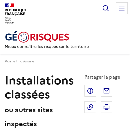
Recherc
RÉPUBLIQUE
FRANÇAISE
Mieux connaître les risques sur le territoire
Voir le fil d’Ariane
Installations
Partager la page
classées
Partager sur F
Partage
Copier dans le 
Imprim
ou autres sites
inspectés