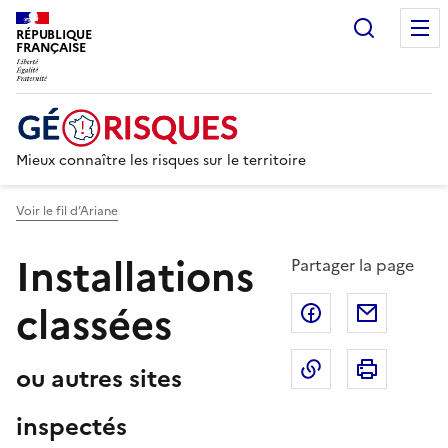
Recherc
RÉPUBLIQUE
FRANÇAISE
Mieux connaître les risques sur le territoire
Voir le fil d’Ariane
Installations
Partager la page
classées
Partager sur F
Partage
Copier dans le 
Imprim
ou autres sites
inspectés