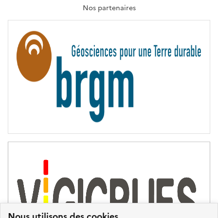
T
Nos partenaires
E
R
N
I
T
É
Nous utilisons des cookies