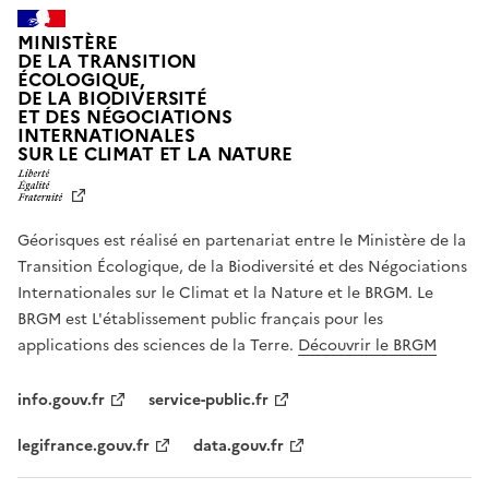
MINISTÈRE
DE LA TRANSITION
ÉCOLOGIQUE,
DE LA BIODIVERSITÉ
ET DES NÉGOCIATIONS
INTERNATIONALES
L
SUR LE CLIMAT ET LA NATURE
I
B
E
R
Géorisques est réalisé en partenariat entre le Ministère de la
T
É
Transition Écologique, de la Biodiversité et des Négociations
,
Internationales sur le Climat et la Nature et le BRGM. Le
É
G
BRGM est L'établissement public français pour les
A
applications des sciences de la Terre.
Découvrir le BRGM
L
I
T
info.gouv.fr
service-public.fr
É
,
legifrance.gouv.fr
data.gouv.fr
F
R
A