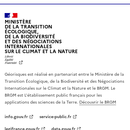
MINISTÈRE
DE LA TRANSITION
ÉCOLOGIQUE,
DE LA BIODIVERSITÉ
ET DES NÉGOCIATIONS
INTERNATIONALES
L
SUR LE CLIMAT ET LA NATURE
I
B
E
R
Géorisques est réalisé en partenariat entre le Ministère de la
T
É
Transition Écologique, de la Biodiversité et des Négociations
,
Internationales sur le Climat et la Nature et le BRGM. Le
É
G
BRGM est L'établissement public français pour les
A
applications des sciences de la Terre.
Découvrir le BRGM
L
I
T
info.gouv.fr
service-public.fr
É
,
legifrance.gouv.fr
data.gouv.fr