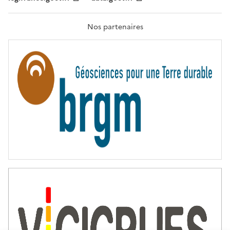
F
R
A
T
Nos partenaires
E
R
N
I
T
É