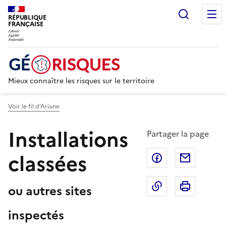
Recherc
RÉPUBLIQUE
FRANÇAISE
Mieux connaître les risques sur le territoire
Voir le fil d’Ariane
Installations
Partager la page
classées
Partager sur F
Partage
Copier dans le 
Imprim
ou autres sites
inspectés