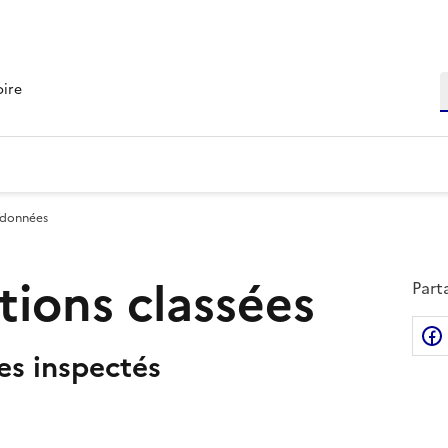
R
oire
 données
ations classées
Part
tes inspectés