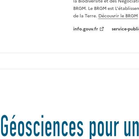
la Biodiversité et des Négociati
BRGM. Le BRGM est L'établissem
de la Terre.
Découvrir le BRGM
info.gouv.fr
service-publi