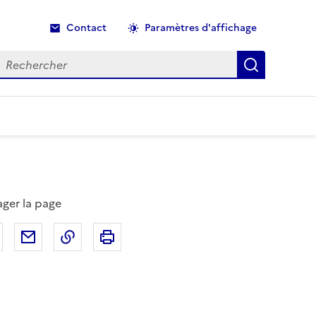
Contact
Paramètres d'affichage
echercher
Recherche
ager la page
Partager sur Facebook
Partager par email
Copier dans le presse-papier
Imprimer