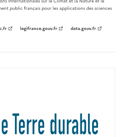
ons Internationales sur le Climat et la Nature et le
ent public français pour les applications des sciences
c.fr
legifrance.gouv.fr
data.gouv.fr