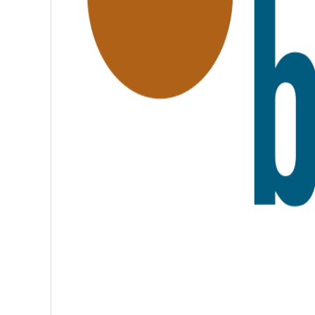
A
T
E
R
N
I
T
É