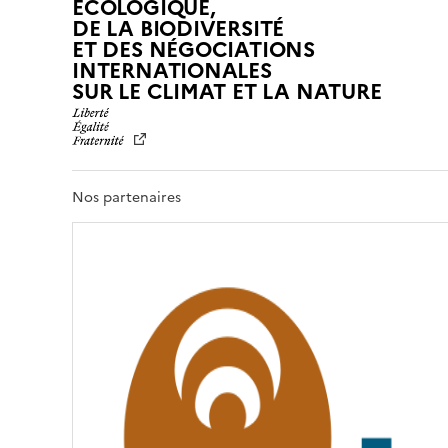
ÉCOLOGIQUE,
DE LA BIODIVERSITÉ
ET DES NÉGOCIATIONS
INTERNATIONALES
L
SUR LE CLIMAT ET LA NATURE
I
B
E
R
T
Nos partenaires
É
,
É
G
A
L
I
T
É
,
F
R