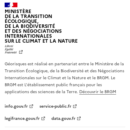
MINISTÈRE
DE LA TRANSITION
ÉCOLOGIQUE,
DE LA BIODIVERSITÉ
ET DES NÉGOCIATIONS
INTERNATIONALES
L
SUR LE CLIMAT ET LA NATURE
I
B
E
R
Géorisques est réalisé en partenariat entre le Ministère de la
T
É
Transition Écologique, de la Biodiversité et des Négociations
,
Internationales sur le Climat et la Nature et le BRGM. Le
É
G
BRGM est L'établissement public français pour les
A
applications des sciences de la Terre.
Découvrir le BRGM
L
I
T
info.gouv.fr
service-public.fr
É
,
legifrance.gouv.fr
data.gouv.fr
F
R
A