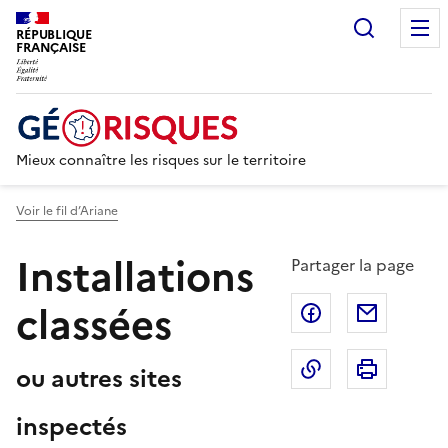
Recherc
RÉPUBLIQUE
FRANÇAISE
Mieux connaître les risques sur le territoire
Voir le fil d’Ariane
Installations
Partager la page
classées
Partager sur F
Partage
Copier dans le 
Imprim
ou autres sites
inspectés