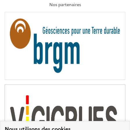
T
Nos partenaires
E
R
N
I
T
É
Nous utilisons des cookies