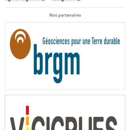
F
R
A
T
Nos partenaires
E
R
N
I
T
É