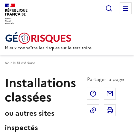
Recherc
RÉPUBLIQUE
FRANÇAISE
Mieux connaître les risques sur le territoire
Voir le fil d’Ariane
Installations
Partager la page
classées
Partager sur F
Partage
Copier dans le 
Imprim
ou autres sites
inspectés