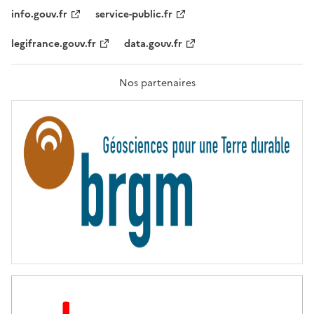
T
info.gouv.fr
service-public.fr
É
,
legifrance.gouv.fr
data.gouv.fr
F
R
A
T
Nos partenaires
E
R
N
I
T
É