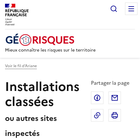
Recherc
RÉPUBLIQUE
FRANÇAISE
Mieux connaître les risques sur le territoire
Voir le fil d’Ariane
Installations
Partager la page
classées
Partager sur F
Partage
Copier dans le 
Imprim
ou autres sites
inspectés