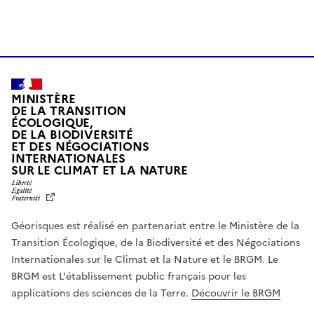
MINISTÈRE
DE LA TRANSITION
ÉCOLOGIQUE,
DE LA BIODIVERSITÉ
ET DES NÉGOCIATIONS
INTERNATIONALES
L
SUR LE CLIMAT ET LA NATURE
I
B
E
R
Géorisques est réalisé en partenariat entre le Ministère de la
T
É
Transition Écologique, de la Biodiversité et des Négociations
,
Internationales sur le Climat et la Nature et le BRGM. Le
É
G
BRGM est L'établissement public français pour les
A
applications des sciences de la Terre.
Découvrir le BRGM
L
I