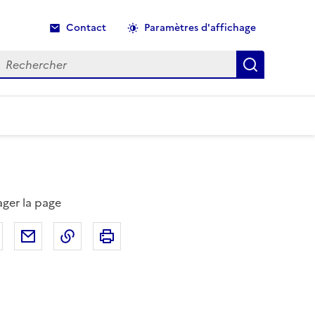
Contact
Paramètres d'affichage
echercher
Recherche
ager la page
Partager sur Facebook
Partager par email
Copier dans le presse-papier
Imprimer