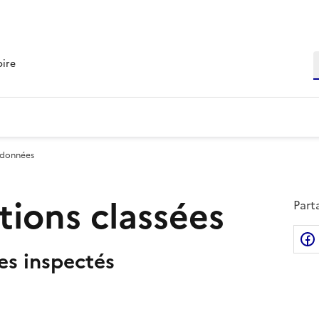
R
oire
 données
ations classées
Part
tes inspectés