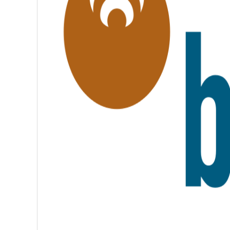
É
,
F
R
A
T
E
R
N
I
T
É