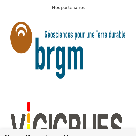
A
T
Nos partenaires
E
R
N
I
T
É