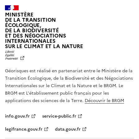
MINISTÈRE
DE LA TRANSITION
ÉCOLOGIQUE,
DE LA BIODIVERSITÉ
ET DES NÉGOCIATIONS
INTERNATIONALES
L
SUR LE CLIMAT ET LA NATURE
I
B
E
R
Géorisques est réalisé en partenariat entre le Ministère de la
T
É
Transition Écologique, de la Biodiversité et des Négociations
,
Internationales sur le Climat et la Nature et le BRGM. Le
É
G
BRGM est L'établissement public français pour les
A
applications des sciences de la Terre.
Découvrir le BRGM
L
I
T
info.gouv.fr
service-public.fr
É
,
legifrance.gouv.fr
data.gouv.fr
F
R