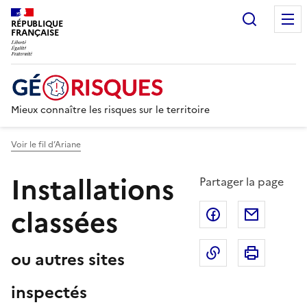
Recherc
RÉPUBLIQUE
FRANÇAISE
Mieux connaître les risques sur le territoire
Voir le fil d’Ariane
Installations
Partager la page
classées
Partager sur F
Partage
Copier dans le 
Imprim
ou autres sites
inspectés