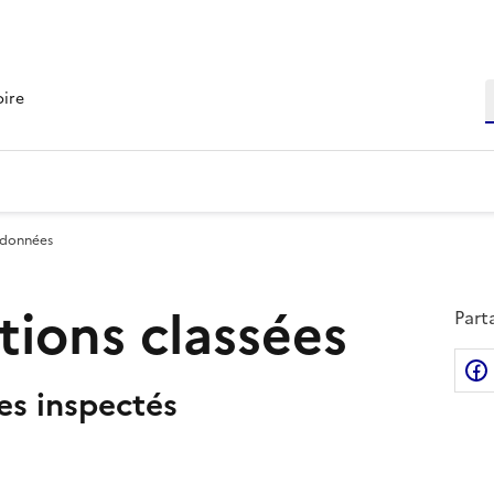
R
oire
 données
ations classées
Part
tes inspectés