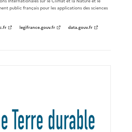
ons Internationales sur le Climat et la Nature et le
ent public français pour les applications des sciences
c.fr
legifrance.gouv.fr
data.gouv.fr