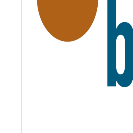
A
T
E
R
N
I
T
É