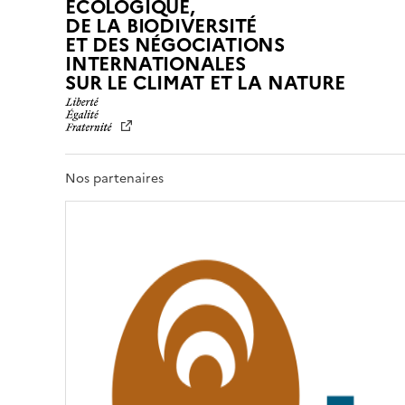
ÉCOLOGIQUE,
DE LA BIODIVERSITÉ
ET DES NÉGOCIATIONS
INTERNATIONALES
L
SUR LE CLIMAT ET LA NATURE
I
B
E
R
T
Nos partenaires
É
,
É
G
A
L
I
T
É
,
F
R