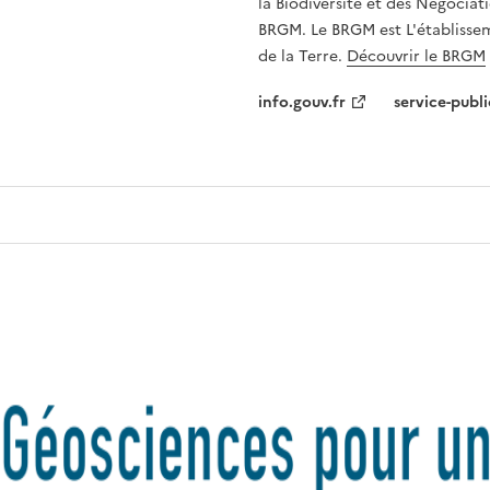
la Biodiversité et des Négociati
BRGM. Le BRGM est L'établissem
de la Terre.
Découvrir le BRGM
info.gouv.fr
service-publi