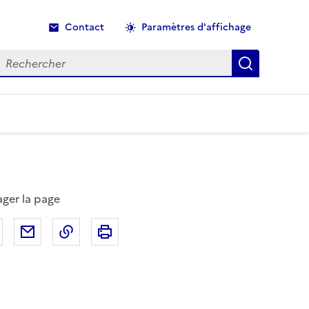
Contact
Paramètres d'affichage
echercher
Recherche
ager la page
Partager sur Facebook
Partager par email
Copier dans le presse-papier
Imprimer