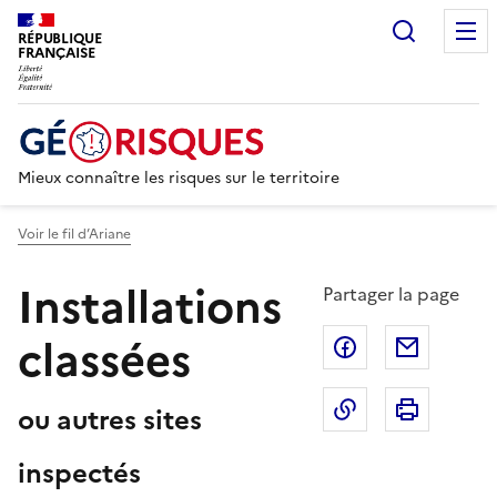
Recherc
RÉPUBLIQUE
FRANÇAISE
Mieux connaître les risques sur le territoire
Voir le fil d’Ariane
Installations
Partager la page
classées
Partager sur F
Partage
Copier dans le 
Imprim
ou autres sites
inspectés