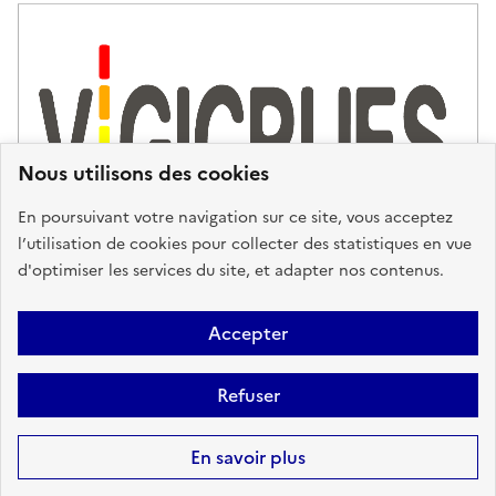
Nous utilisons des cookies
En poursuivant votre navigation sur ce site, vous acceptez
l’utilisation de cookies pour collecter des statistiques en vue
d'optimiser les services du site, et adapter nos contenus.
Plan du site
Accessibilité : partiellement conforme
Mentions
Accepter
Légales
Données personnelles
Gestion des cookies
FAQ
Refuser
Glossaire
BRGM
Sauf mention contraire, tous les contenus de ce site sont sous
licence
En savoir plus
etalab-2.0