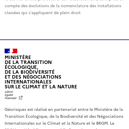
compte des évolutions de la nomenclature des installations
classées qui s'appliquent de plein droit
MINISTÈRE
DE LA TRANSITION
ÉCOLOGIQUE,
DE LA BIODIVERSITÉ
ET DES NÉGOCIATIONS
INTERNATIONALES
L
SUR LE CLIMAT ET LA NATURE
I
B
E
R
Géorisques est réalisé en partenariat entre le Ministère de la
T
É
Transition Écologique, de la Biodiversité et des Négociations
,
Internationales sur le Climat et la Nature et le BRGM. Le
É