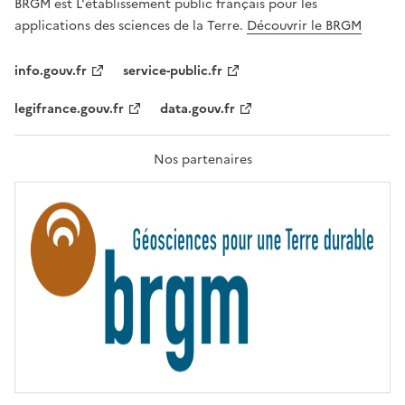
G
BRGM est L'établissement public français pour les
A
applications des sciences de la Terre.
Découvrir le BRGM
L
I
T
info.gouv.fr
service-public.fr
É
,
legifrance.gouv.fr
data.gouv.fr
F
R
A
T
Nos partenaires
E
R
N
I
T
É