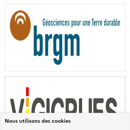
E
R
N
I
T
É
Nous utilisons des cookies