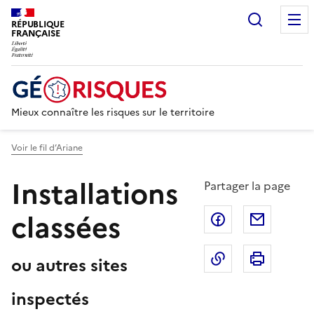
Recherc
RÉPUBLIQUE
FRANÇAISE
Mieux connaître les risques sur le territoire
Voir le fil d’Ariane
Installations
Partager la page
classées
Partager sur F
Partage
Copier dans le 
Imprim
ou autres sites
inspectés