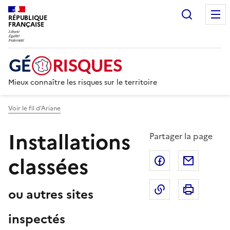
Recherc
RÉPUBLIQUE
FRANÇAISE
Mieux connaître les risques sur le territoire
Voir le fil d’Ariane
Installations
Partager la page
classées
Partager sur F
Partage
Copier dans le 
Imprim
ou autres sites
inspectés