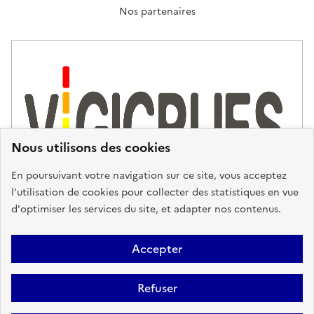
T
Nos partenaires
E
R
N
I
T
É
Nous utilisons des cookies
En poursuivant votre navigation sur ce site, vous acceptez
l’utilisation de cookies pour collecter des statistiques en vue
d'optimiser les services du site, et adapter nos contenus.
Plan du site
Accessibilité : partiellement conforme
Mentions
Accepter
Légales
Données personnelles
Gestion des cookies
FAQ
Refuser
Glossaire
BRGM