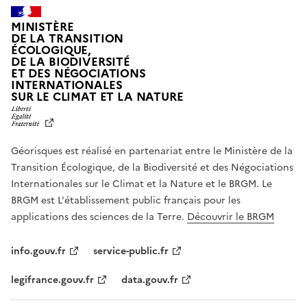
MINISTÈRE
DE LA TRANSITION
ÉCOLOGIQUE,
DE LA BIODIVERSITÉ
ET DES NÉGOCIATIONS
INTERNATIONALES
L
SUR LE CLIMAT ET LA NATURE
I
B
E
R
Géorisques est réalisé en partenariat entre le Ministère de la
T
É
Transition Écologique, de la Biodiversité et des Négociations
,
Internationales sur le Climat et la Nature et le BRGM. Le
É
G
BRGM est L'établissement public français pour les
A
applications des sciences de la Terre.
Découvrir le BRGM
L
I
T
info.gouv.fr
service-public.fr
É
,
legifrance.gouv.fr
data.gouv.fr
F
R
A