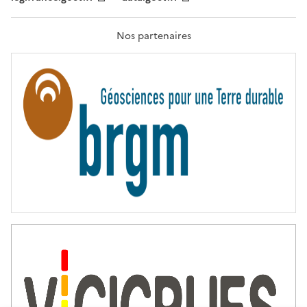
F
R
A
T
Nos partenaires
E
R
N
I
T
É