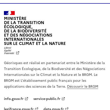
MINISTÈRE
DE LA TRANSITION
ÉCOLOGIQUE,
DE LA BIODIVERSITÉ
ET DES NÉGOCIATIONS
INTERNATIONALES
L
SUR LE CLIMAT ET LA NATURE
I
B
E
R
Géorisques est réalisé en partenariat entre le Ministère de la
T
É
Transition Écologique, de la Biodiversité et des Négociations
,
Internationales sur le Climat et la Nature et le BRGM. Le
É
G
BRGM est L'établissement public français pour les
A
applications des sciences de la Terre.
Découvrir le BRGM
L
I
T
info.gouv.fr
service-public.fr
É
,
legifrance.gouv.fr
data.gouv.fr