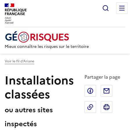
Recherc
RÉPUBLIQUE
FRANÇAISE
Mieux connaître les risques sur le territoire
Voir le fil d’Ariane
Installations
Partager la page
classées
Partager sur F
Partage
Copier dans le 
Imprim
ou autres sites
inspectés