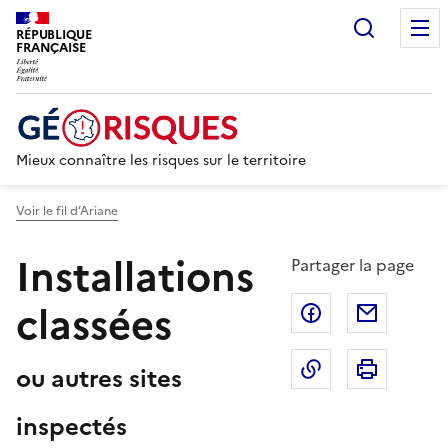
Recherc
RÉPUBLIQUE
FRANÇAISE
Mieux connaître les risques sur le territoire
Voir le fil d’Ariane
Installations
Partager la page
classées
Partager sur F
Partage
Copier dans le 
Imprim
ou autres sites
inspectés