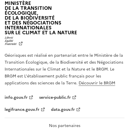
MINISTÈRE
DE LA TRANSITION
ÉCOLOGIQUE,
DE LA BIODIVERSITÉ
ET DES NÉGOCIATIONS
INTERNATIONALES
L
SUR LE CLIMAT ET LA NATURE
I
B
E
R
Géorisques est réalisé en partenariat entre le Ministère de la
T
É
Transition Écologique, de la Biodiversité et des Négociations
,
Internationales sur le Climat et la Nature et le BRGM. Le
É
G
BRGM est L'établissement public français pour les
A
applications des sciences de la Terre.
Découvrir le BRGM
L
I
T
info.gouv.fr
service-public.fr
É
,
legifrance.gouv.fr
data.gouv.fr
F
R
A
T
Nos partenaires