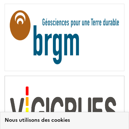
E
R
N
I
T
É
Nous utilisons des cookies