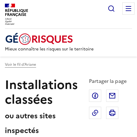
Recherc
RÉPUBLIQUE
FRANÇAISE
Mieux connaître les risques sur le territoire
Voir le fil d’Ariane
Installations
Partager la page
classées
Partager sur F
Partage
Copier dans le 
Imprim
ou autres sites
inspectés