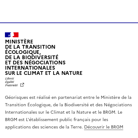
MINISTÈRE
DE LA TRANSITION
ÉCOLOGIQUE,
DE LA BIODIVERSITÉ
ET DES NÉGOCIATIONS
INTERNATIONALES
L
SUR LE CLIMAT ET LA NATURE
I
B
E
R
Géorisques est réalisé en partenariat entre le Ministère de la
T
É
Transition Écologique, de la Biodiversité et des Négociations
,
Internationales sur le Climat et la Nature et le BRGM. Le
É
G
BRGM est L'établissement public français pour les
A
applications des sciences de la Terre.
Découvrir le BRGM
L
I