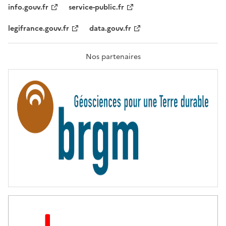
T
info.gouv.fr
service-public.fr
É
,
legifrance.gouv.fr
data.gouv.fr
F
R
A
T
Nos partenaires
E
R
N
I
T
É