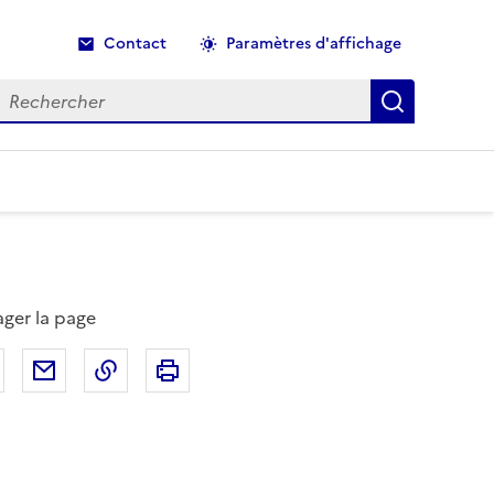
Contact
Paramètres d'affichage
echercher
Recherche
ager la page
Partager sur Facebook
Partager par email
Copier dans le presse-papier
Imprimer