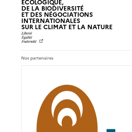
ÉCOLOGIQUE,
DE LA BIODIVERSITÉ
ET DES NÉGOCIATIONS
INTERNATIONALES
L
SUR LE CLIMAT ET LA NATURE
I
B
E
R
T
Nos partenaires
É
,
É
G
A
L
I
T
É
,
F
R