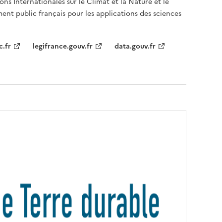
ons Internationales sur le Climat et la Nature et le
ent public français pour les applications des sciences
c.fr
legifrance.gouv.fr
data.gouv.fr