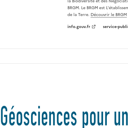
la Biodiversité et des Négociati
BRGM. Le BRGM est L'établissem
de la Terre.
Découvrir le BRGM
info.gouv.fr
service-publi