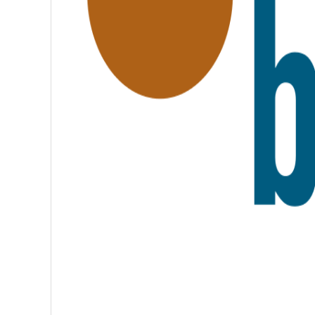
A
T
E
R
N
I
T
É