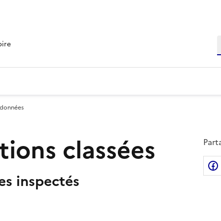
R
oire
 données
ations classées
Part
tes inspectés