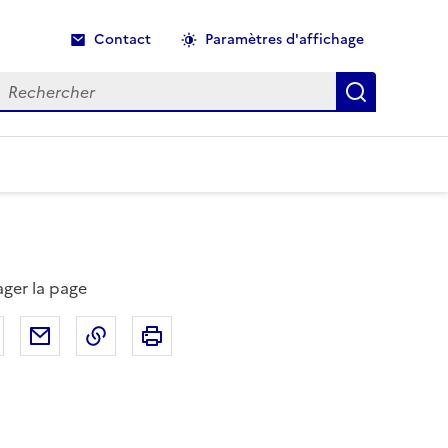
Contact
Paramètres d'affichage
echercher
Recherche
ager la page
Partager sur Facebook
Partager par email
Copier dans le presse-papier
Imprimer