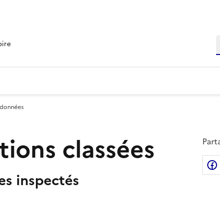
R
oire
 données
ations classées
Part
tes inspectés