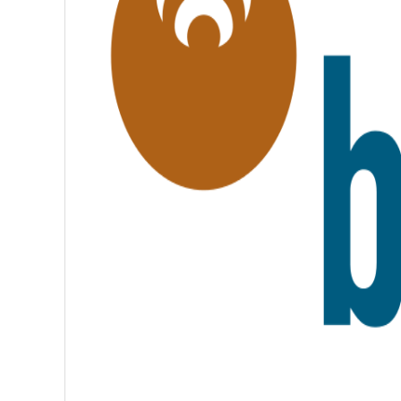
É
,
F
R
A
T
E
R
N
I
T
É