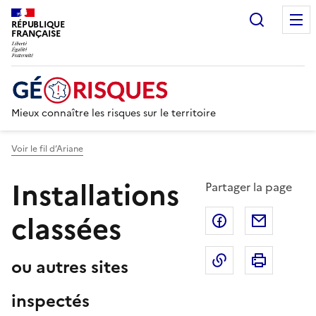
Recherc
RÉPUBLIQUE
FRANÇAISE
Mieux connaître les risques sur le territoire
Voir le fil d’Ariane
Installations
Partager la page
classées
Partager sur F
Partage
Copier dans le 
Imprim
ou autres sites
inspectés