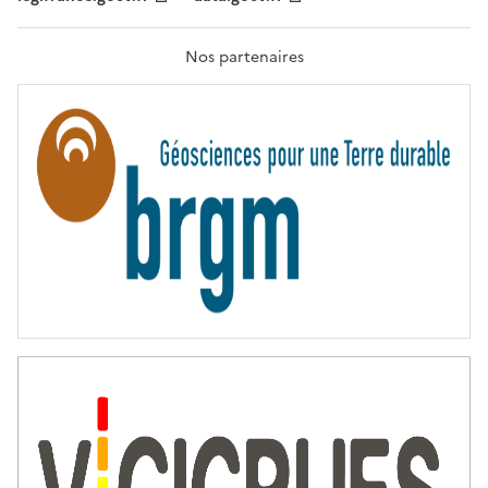
F
R
A
T
Nos partenaires
E
R
N
I
T
É