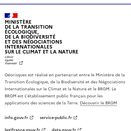
MINISTÈRE
DE LA TRANSITION
ÉCOLOGIQUE,
DE LA BIODIVERSITÉ
ET DES NÉGOCIATIONS
INTERNATIONALES
L
SUR LE CLIMAT ET LA NATURE
I
B
E
R
Géorisques est réalisé en partenariat entre le Ministère de la
T
É
Transition Écologique, de la Biodiversité et des Négociations
,
Internationales sur le Climat et la Nature et le BRGM. Le
É
G
BRGM est L'établissement public français pour les
A
applications des sciences de la Terre.
Découvrir le BRGM
L
I
T
info.gouv.fr
service-public.fr
É
,
legifrance.gouv.fr
data.gouv.fr