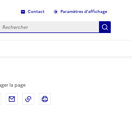
Contact
Paramètres d'affichage
echercher
Recherche
ager la page
Partager sur Facebook
Partager par email
Copier dans le presse-papier
Imprimer