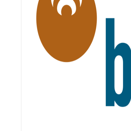
É
,
F
R
A
T
E
R
N
I
T
É