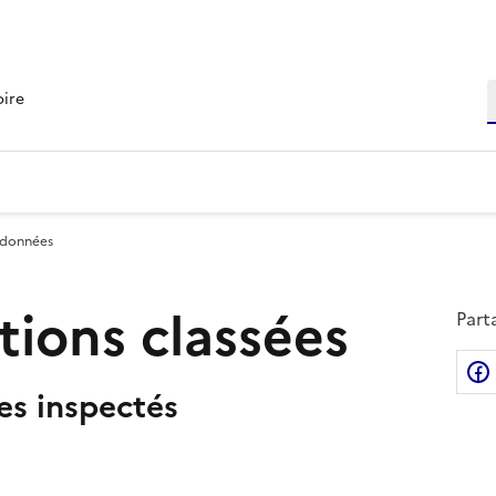
R
oire
 données
ations classées
Part
tes inspectés