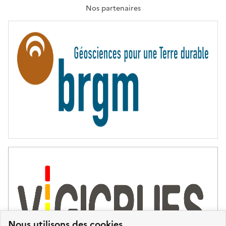
T
Nos partenaires
E
R
N
I
T
É
Nous utilisons des cookies