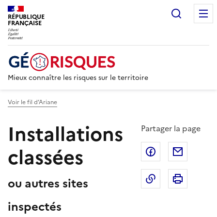
Recherc
RÉPUBLIQUE
FRANÇAISE
Mieux connaître les risques sur le territoire
Voir le fil d’Ariane
Installations
Partager la page
classées
Partager sur F
Partage
Copier dans le 
Imprim
ou autres sites
inspectés