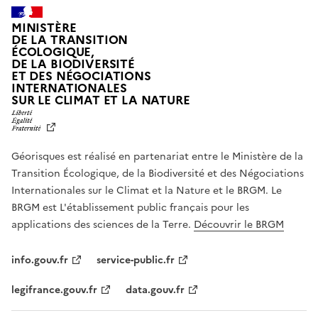
MINISTÈRE
DE LA TRANSITION
ÉCOLOGIQUE,
DE LA BIODIVERSITÉ
ET DES NÉGOCIATIONS
INTERNATIONALES
L
SUR LE CLIMAT ET LA NATURE
I
B
E
R
Géorisques est réalisé en partenariat entre le Ministère de la
T
É
Transition Écologique, de la Biodiversité et des Négociations
,
Internationales sur le Climat et la Nature et le BRGM. Le
É
G
BRGM est L'établissement public français pour les
A
applications des sciences de la Terre.
Découvrir le BRGM
L
I
T
info.gouv.fr
service-public.fr
É
,
legifrance.gouv.fr
data.gouv.fr
F
R
A