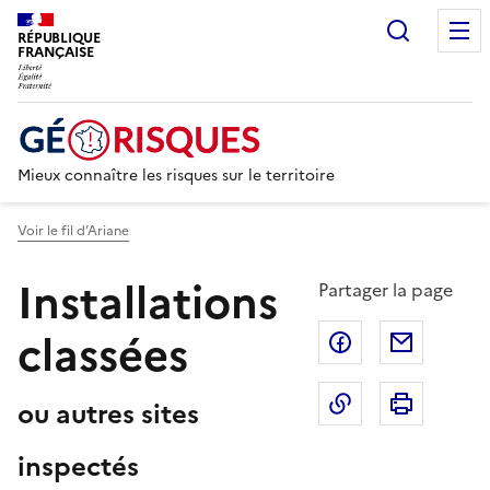
Recherc
RÉPUBLIQUE
FRANÇAISE
Mieux connaître les risques sur le territoire
Voir le fil d’Ariane
Installations
Partager la page
classées
Partager sur F
Partage
Copier dans le 
Imprim
ou autres sites
inspectés