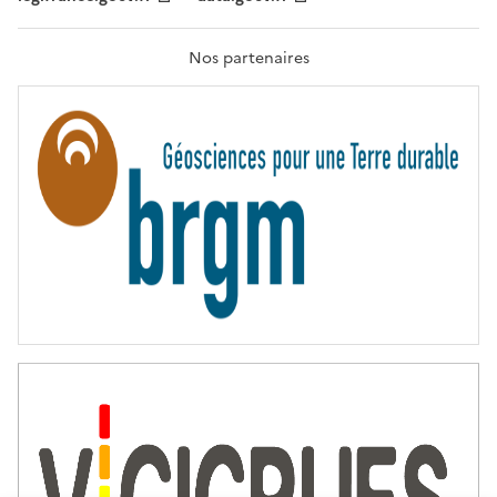
F
R
A
T
Nos partenaires
E
R
N
I
T
É