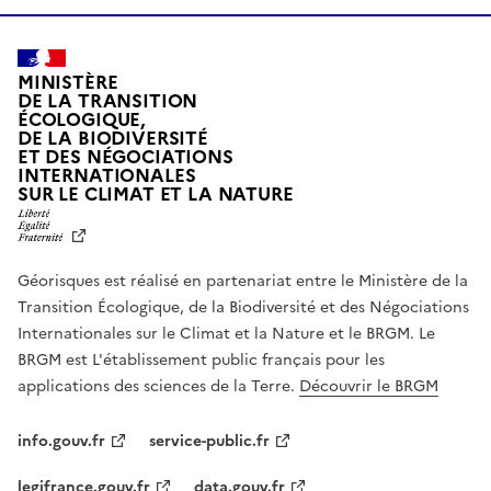
MINISTÈRE
DE LA TRANSITION
ÉCOLOGIQUE,
DE LA BIODIVERSITÉ
ET DES NÉGOCIATIONS
INTERNATIONALES
L
SUR LE CLIMAT ET LA NATURE
I
B
E
R
Géorisques est réalisé en partenariat entre le Ministère de la
T
É
Transition Écologique, de la Biodiversité et des Négociations
,
Internationales sur le Climat et la Nature et le BRGM. Le
É
G
BRGM est L'établissement public français pour les
A
applications des sciences de la Terre.
Découvrir le BRGM
L
I
T
info.gouv.fr
service-public.fr
É
,
legifrance.gouv.fr
data.gouv.fr