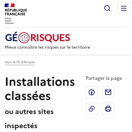
Recherc
RÉPUBLIQUE
FRANÇAISE
Mieux connaître les risques sur le territoire
Voir le fil d’Ariane
Installations
Partager la page
classées
Partager sur F
Partage
Copier dans le 
Imprim
ou autres sites
inspectés