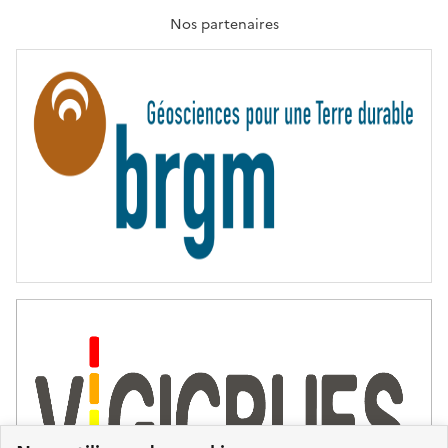
A
T
Nos partenaires
E
R
N
I
T
É