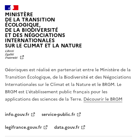
MINISTÈRE
DE LA TRANSITION
ÉCOLOGIQUE,
DE LA BIODIVERSITÉ
ET DES NÉGOCIATIONS
INTERNATIONALES
L
SUR LE CLIMAT ET LA NATURE
I
B
E
R
Géorisques est réalisé en partenariat entre le Ministère de la
T
É
Transition Écologique, de la Biodiversité et des Négociations
,
Internationales sur le Climat et la Nature et le BRGM. Le
É
G
BRGM est L'établissement public français pour les
A
applications des sciences de la Terre.
Découvrir le BRGM
L
I
T
info.gouv.fr
service-public.fr
É
,
legifrance.gouv.fr
data.gouv.fr
F
R