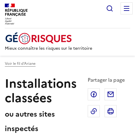
Recherc
RÉPUBLIQUE
FRANÇAISE
Mieux connaître les risques sur le territoire
Voir le fil d’Ariane
Installations
Partager la page
classées
Partager sur F
Partage
Copier dans le 
Imprim
ou autres sites
inspectés