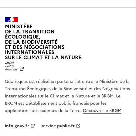
MINISTÈRE
DE LA TRANSITION
ÉCOLOGIQUE,
DE LA BIODIVERSITÉ
ET DES NÉGOCIATIONS
INTERNATIONALES
L
SUR LE CLIMAT ET LA NATURE
I
B
E
R
Géorisques est réalisé en partenariat entre le Ministère de la
T
É
Transition Écologique, de la Biodiversité et des Négociations
,
Internationales sur le Climat et la Nature et le BRGM. Le
É
G
BRGM est L'établissement public français pour les
A
applications des sciences de la Terre.
Découvrir le BRGM
L
I
T
info.gouv.fr
service-public.fr
É
,