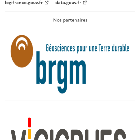
legifrance.gouv.fr
data.gouv.fr
F
R
A
T
Nos partenaires
E
R
N
I
T
É