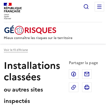
Recherc
RÉPUBLIQUE
FRANÇAISE
Mieux connaître les risques sur le territoire
Voir le fil d’Ariane
Installations
Partager la page
classées
Partager sur F
Partage
Copier dans le 
Imprim
ou autres sites
inspectés