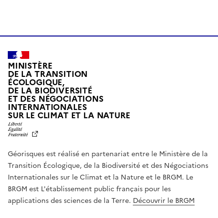
MINISTÈRE
DE LA TRANSITION
ÉCOLOGIQUE,
DE LA BIODIVERSITÉ
ET DES NÉGOCIATIONS
INTERNATIONALES
L
SUR LE CLIMAT ET LA NATURE
I
B
E
R
Géorisques est réalisé en partenariat entre le Ministère de la
T
É
Transition Écologique, de la Biodiversité et des Négociations
,
Internationales sur le Climat et la Nature et le BRGM. Le
É
G
BRGM est L'établissement public français pour les
A
applications des sciences de la Terre.
Découvrir le BRGM
L
I