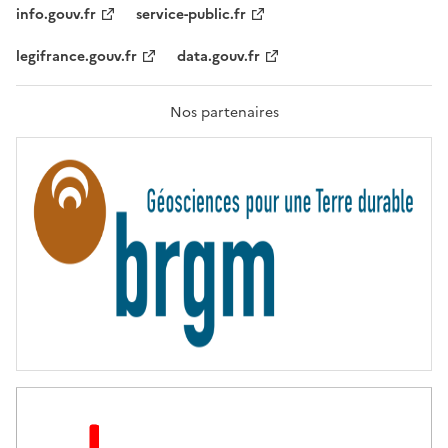
T
info.gouv.fr
service-public.fr
É
,
legifrance.gouv.fr
data.gouv.fr
F
R
A
T
Nos partenaires
E
R
N
I
T
É