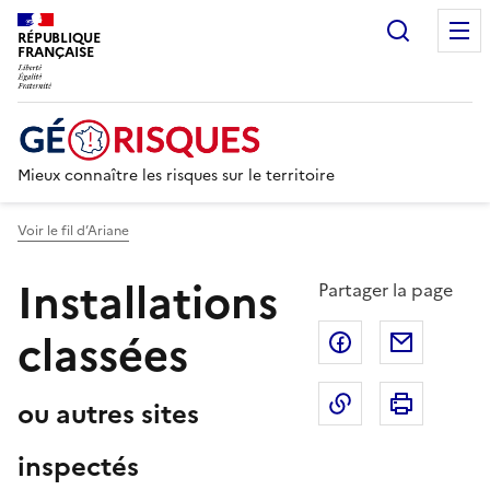
Recherc
RÉPUBLIQUE
FRANÇAISE
Mieux connaître les risques sur le territoire
Voir le fil d’Ariane
Installations
Partager la page
classées
Partager sur F
Partage
Copier dans le 
Imprim
ou autres sites
inspectés