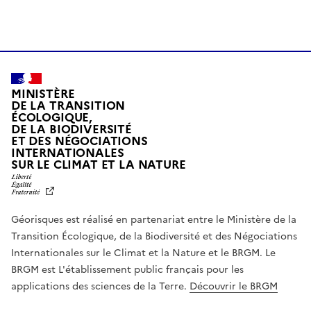
MINISTÈRE
DE LA TRANSITION
ÉCOLOGIQUE,
DE LA BIODIVERSITÉ
ET DES NÉGOCIATIONS
INTERNATIONALES
L
SUR LE CLIMAT ET LA NATURE
I
B
E
R
Géorisques est réalisé en partenariat entre le Ministère de la
T
É
Transition Écologique, de la Biodiversité et des Négociations
,
Internationales sur le Climat et la Nature et le BRGM. Le
É
G
BRGM est L'établissement public français pour les
A
applications des sciences de la Terre.
Découvrir le BRGM
L
I