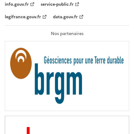
T
info.gouv.fr
service-public.fr
É
,
legifrance.gouv.fr
data.gouv.fr
F
R
A
T
Nos partenaires
E
R
N
I
T
É