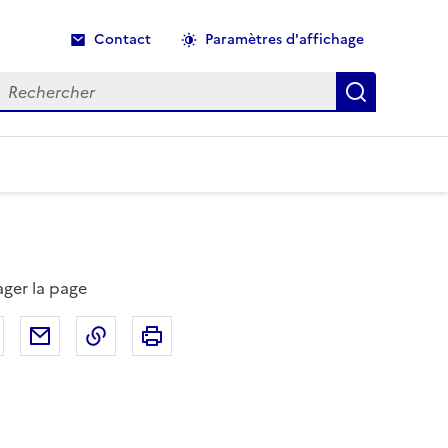
Contact
Paramètres d'affichage
echercher
Recherche
ager la page
Partager sur Facebook
Partager par email
Copier dans le presse-papier
Imprimer