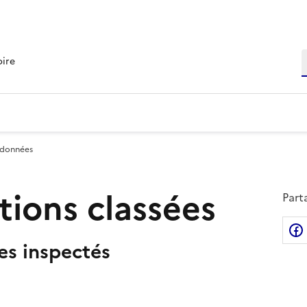
R
oire
 données
ations classées
Part
tes inspectés