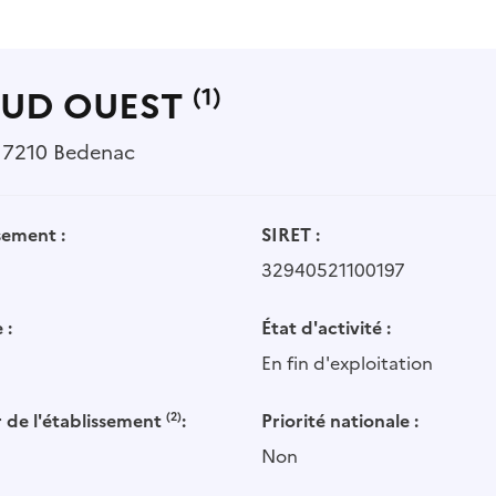
SUD OUEST
(1)
 17210 Bedenac
sement :
SIRET :
32940521100197
 :
État d'activité :
En fin d'exploitation
 de l'établissement
(2)
:
Priorité nationale :
Non