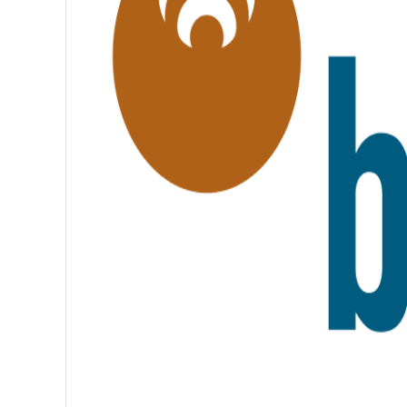
É
,
F
R
A
T
E
R
N
I
T
É