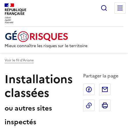
Recherc
RÉPUBLIQUE
FRANÇAISE
Mieux connaître les risques sur le territoire
Voir le fil d’Ariane
Installations
Partager la page
classées
Partager sur F
Partage
Copier dans le 
Imprim
ou autres sites
inspectés