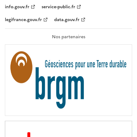
I
T
info.gouv.fr
service-public.fr
É
,
legifrance.gouv.fr
data.gouv.fr
F
R
A
T
Nos partenaires
E
R
N
I
T
É