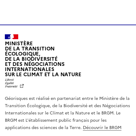
MINISTÈRE
DE LA TRANSITION
ÉCOLOGIQUE,
DE LA BIODIVERSITÉ
ET DES NÉGOCIATIONS
INTERNATIONALES
L
SUR LE CLIMAT ET LA NATURE
I
B
E
R
Géorisques est réalisé en partenariat entre le Ministère de la
T
É
Transition Écologique, de la Biodiversité et des Négociations
,
Internationales sur le Climat et la Nature et le BRGM. Le
É
G
BRGM est L'établissement public français pour les
A
applications des sciences de la Terre.
Découvrir le BRGM
L