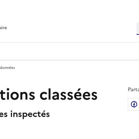
R
oire
 données
ations classées
Part
tes inspectés