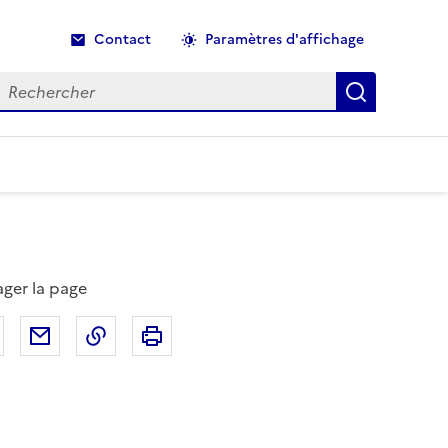
Contact
Paramètres d'affichage
echercher
Recherche
ager la page
Partager sur Facebook
Partager par email
Copier dans le presse-papier
Imprimer