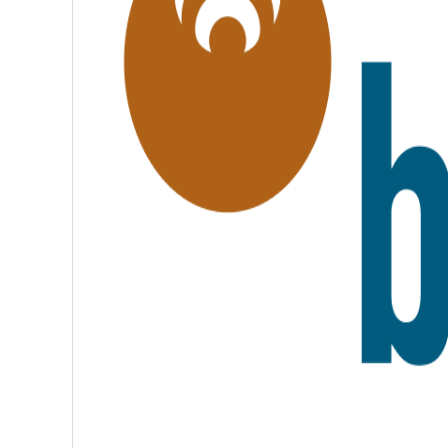
É
,
F
R
A
T
E
R
N
I
T
É