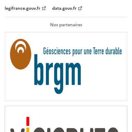
,
legifrance.gouv.fr
data.gouv.fr
F
R
A
T
Nos partenaires
E
R
N
I
T
É