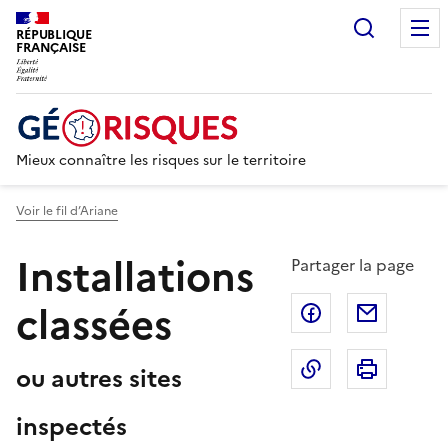
Recherc
RÉPUBLIQUE
FRANÇAISE
Mieux connaître les risques sur le territoire
Voir le fil d’Ariane
Installations
Partager la page
classées
Partager sur F
Partage
Copier dans le 
Imprim
ou autres sites
inspectés