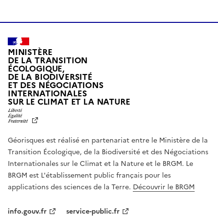
MINISTÈRE
DE LA TRANSITION
ÉCOLOGIQUE,
DE LA BIODIVERSITÉ
ET DES NÉGOCIATIONS
INTERNATIONALES
L
SUR LE CLIMAT ET LA NATURE
I
B
E
R
Géorisques est réalisé en partenariat entre le Ministère de la
T
É
Transition Écologique, de la Biodiversité et des Négociations
,
Internationales sur le Climat et la Nature et le BRGM. Le
É
G
BRGM est L'établissement public français pour les
A
applications des sciences de la Terre.
Découvrir le BRGM
L
I
T
info.gouv.fr
service-public.fr
É