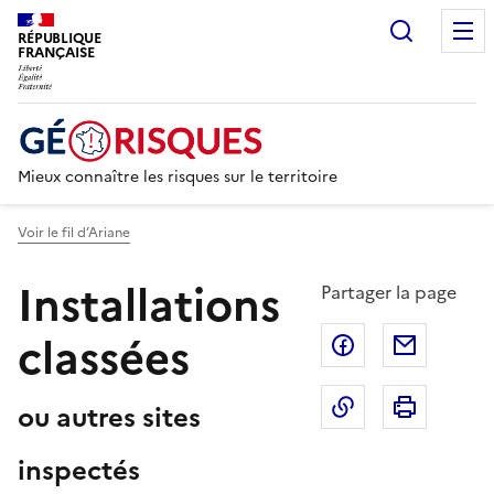
Recherc
RÉPUBLIQUE
FRANÇAISE
Mieux connaître les risques sur le territoire
Voir le fil d’Ariane
Installations
Partager la page
classées
Partager sur F
Partage
Copier dans le 
Imprim
ou autres sites
inspectés