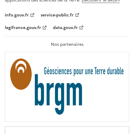
applications des sciences de la Terre.
Découvrir le BRGM
L
I
T
info.gouv.fr
service-public.fr
É
,
legifrance.gouv.fr
data.gouv.fr
F
R
A
T
Nos partenaires
E
R
N
I
T
É