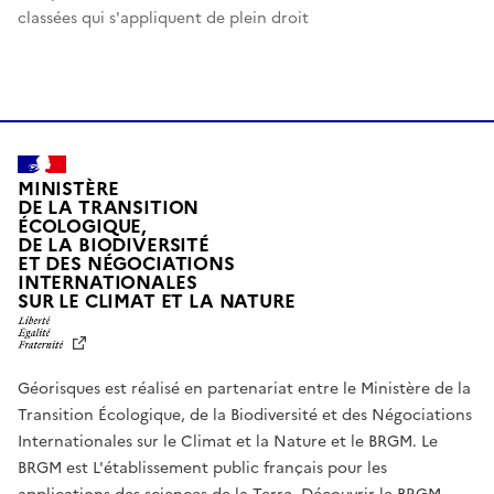
classées qui s'appliquent de plein droit
MINISTÈRE
DE LA TRANSITION
ÉCOLOGIQUE,
DE LA BIODIVERSITÉ
ET DES NÉGOCIATIONS
INTERNATIONALES
L
SUR LE CLIMAT ET LA NATURE
I
B
E
R
Géorisques est réalisé en partenariat entre le Ministère de la
T
É
Transition Écologique, de la Biodiversité et des Négociations
,
Internationales sur le Climat et la Nature et le BRGM. Le
É
G
BRGM est L'établissement public français pour les
A