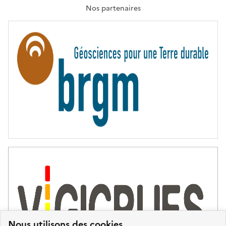
T
Nos partenaires
E
R
N
I
T
É
Nous utilisons des cookies