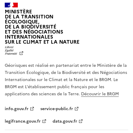
MINISTÈRE
DE LA TRANSITION
ÉCOLOGIQUE,
DE LA BIODIVERSITÉ
ET DES NÉGOCIATIONS
INTERNATIONALES
L
SUR LE CLIMAT ET LA NATURE
I
B
E
R
Géorisques est réalisé en partenariat entre le Ministère de la
T
É
Transition Écologique, de la Biodiversité et des Négociations
,
Internationales sur le Climat et la Nature et le BRGM. Le
É
G
BRGM est L'établissement public français pour les
A
applications des sciences de la Terre.
Découvrir le BRGM
L
I
T
info.gouv.fr
service-public.fr
É
,
legifrance.gouv.fr
data.gouv.fr
F
R
A