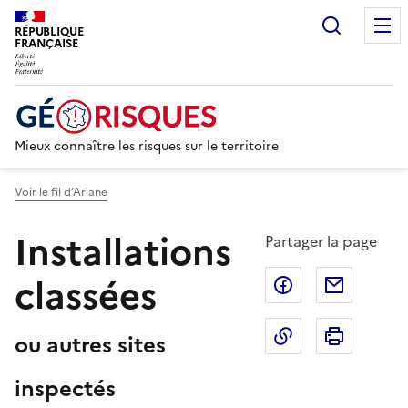
Recherc
RÉPUBLIQUE
FRANÇAISE
Mieux connaître les risques sur le territoire
Voir le fil d’Ariane
Installations
Partager la page
classées
Partager sur F
Partage
Copier dans le 
Imprim
ou autres sites
inspectés