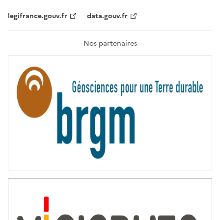
É
,
legifrance.gouv.fr
data.gouv.fr
F
R
A
T
Nos partenaires
E
R
N
I
T
É