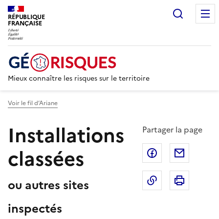
Recherc
RÉPUBLIQUE
FRANÇAISE
Mieux connaître les risques sur le territoire
Voir le fil d’Ariane
Installations
Partager la page
classées
Partager sur F
Partage
Copier dans le 
Imprim
ou autres sites
inspectés