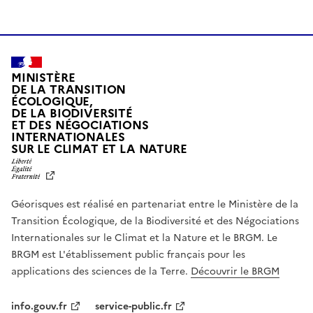
MINISTÈRE
DE LA TRANSITION
ÉCOLOGIQUE,
DE LA BIODIVERSITÉ
ET DES NÉGOCIATIONS
INTERNATIONALES
L
SUR LE CLIMAT ET LA NATURE
I
B
E
R
Géorisques est réalisé en partenariat entre le Ministère de la
T
É
Transition Écologique, de la Biodiversité et des Négociations
,
Internationales sur le Climat et la Nature et le BRGM. Le
É
G
BRGM est L'établissement public français pour les
A
applications des sciences de la Terre.
Découvrir le BRGM
L
I
T
info.gouv.fr
service-public.fr