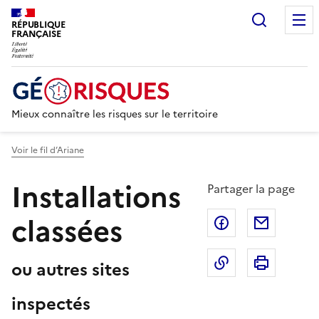
Recherc
RÉPUBLIQUE
FRANÇAISE
Mieux connaître les risques sur le territoire
Voir le fil d’Ariane
Installations
Partager la page
classées
Partager sur F
Partage
Copier dans le 
Imprim
ou autres sites
inspectés