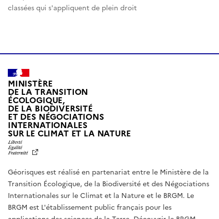
classées qui s'appliquent de plein droit
MINISTÈRE
DE LA TRANSITION
ÉCOLOGIQUE,
DE LA BIODIVERSITÉ
ET DES NÉGOCIATIONS
INTERNATIONALES
L
SUR LE CLIMAT ET LA NATURE
I
B
E
R
Géorisques est réalisé en partenariat entre le Ministère de la
T
É
Transition Écologique, de la Biodiversité et des Négociations
,
Internationales sur le Climat et la Nature et le BRGM. Le
É
G
BRGM est L'établissement public français pour les
A