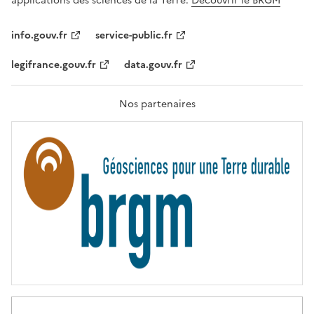
applications des sciences de la Terre.
Découvrir le BRGM
L
I
T
info.gouv.fr
service-public.fr
É
,
legifrance.gouv.fr
data.gouv.fr
F
R
A
T
Nos partenaires
E
R
N
I
T
É