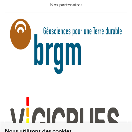
T
Nos partenaires
E
R
N
I
T
É
Nous utilisons des cookies