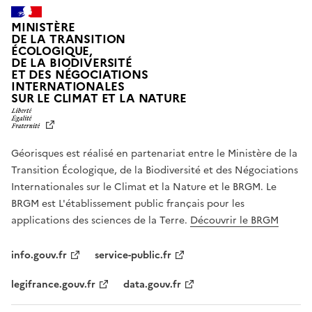
MINISTÈRE
DE LA TRANSITION
ÉCOLOGIQUE,
DE LA BIODIVERSITÉ
ET DES NÉGOCIATIONS
INTERNATIONALES
L
SUR LE CLIMAT ET LA NATURE
I
B
E
R
Géorisques est réalisé en partenariat entre le Ministère de la
T
É
Transition Écologique, de la Biodiversité et des Négociations
,
Internationales sur le Climat et la Nature et le BRGM. Le
É
G
BRGM est L'établissement public français pour les
A
applications des sciences de la Terre.
Découvrir le BRGM
L
I
T
info.gouv.fr
service-public.fr
É
,
legifrance.gouv.fr
data.gouv.fr
F
R
A