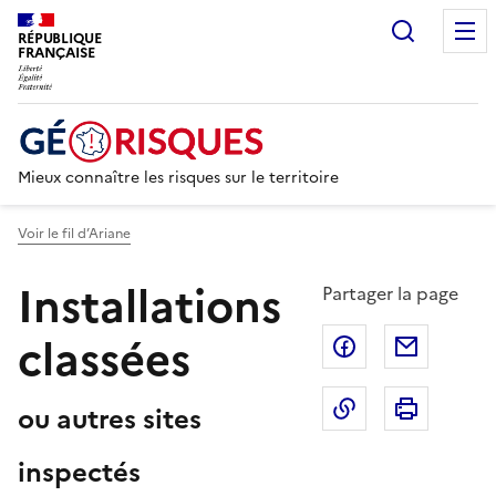
Recherc
RÉPUBLIQUE
FRANÇAISE
Mieux connaître les risques sur le territoire
Voir le fil d’Ariane
Installations
Partager la page
classées
Partager sur F
Partage
Copier dans le 
Imprim
ou autres sites
inspectés