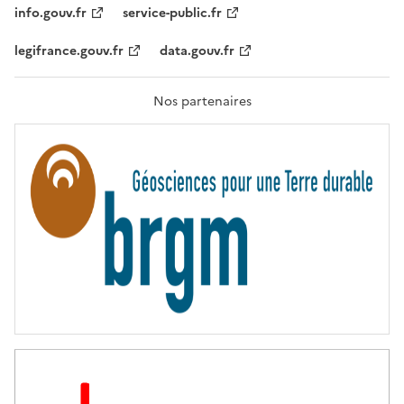
T
info.gouv.fr
service-public.fr
É
,
legifrance.gouv.fr
data.gouv.fr
F
R
A
T
Nos partenaires
E
R
N
I
T
É