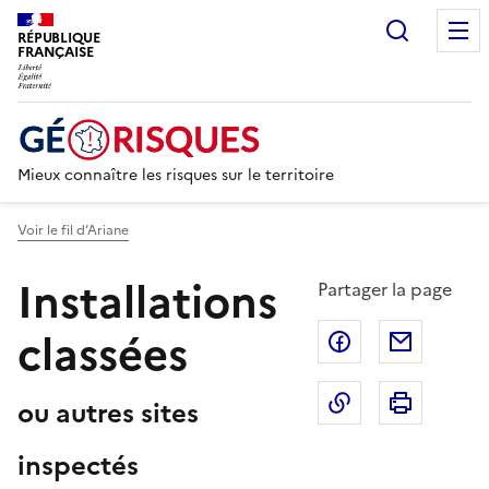
Recherc
RÉPUBLIQUE
FRANÇAISE
Mieux connaître les risques sur le territoire
Voir le fil d’Ariane
Installations
Partager la page
classées
Partager sur F
Partage
Copier dans le 
Imprim
ou autres sites
inspectés