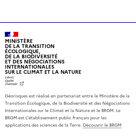
MINISTÈRE
DE LA TRANSITION
ÉCOLOGIQUE,
DE LA BIODIVERSITÉ
ET DES NÉGOCIATIONS
INTERNATIONALES
L
SUR LE CLIMAT ET LA NATURE
I
B
E
R
Géorisques est réalisé en partenariat entre le Ministère de la
T
É
Transition Écologique, de la Biodiversité et des Négociations
,
Internationales sur le Climat et la Nature et le BRGM. Le
É
G
BRGM est L'établissement public français pour les
A
applications des sciences de la Terre.
Découvrir le BRGM
L
I