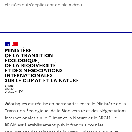
classées qui s'appliquent de plein droit
MINISTÈRE
DE LA TRANSITION
ÉCOLOGIQUE,
DE LA BIODIVERSITÉ
ET DES NÉGOCIATIONS
INTERNATIONALES
L
SUR LE CLIMAT ET LA NATURE
I
B
E
R
Géorisques est réalisé en partenariat entre le Ministère de la
T
É
Transition Écologique, de la Biodiversité et des Négociations
,
Internationales sur le Climat et la Nature et le BRGM. Le
É
G
BRGM est L'établissement public français pour les
A