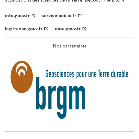
applications des sciences de la Terre.
Découvrir le BRGM
L
I
T
info.gouv.fr
service-public.fr
É
,
legifrance.gouv.fr
data.gouv.fr
F
R
A
T
Nos partenaires
E
R
N
I
T
É