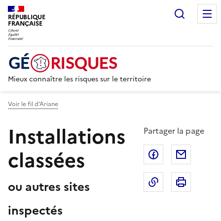
Recherc
RÉPUBLIQUE
FRANÇAISE
Mieux connaître les risques sur le territoire
Voir le fil d’Ariane
Installations
Partager la page
classées
Partager sur F
Partage
Copier dans le 
Imprim
ou autres sites
inspectés