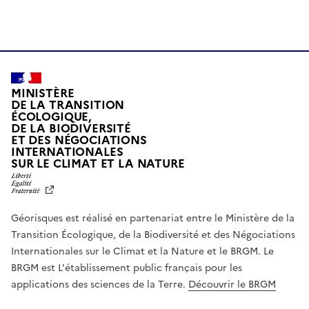
MINISTÈRE
DE LA TRANSITION
ÉCOLOGIQUE,
DE LA BIODIVERSITÉ
ET DES NÉGOCIATIONS
INTERNATIONALES
L
SUR LE CLIMAT ET LA NATURE
I
B
E
R
Géorisques est réalisé en partenariat entre le Ministère de la
T
É
Transition Écologique, de la Biodiversité et des Négociations
,
Internationales sur le Climat et la Nature et le BRGM. Le
É
G
BRGM est L'établissement public français pour les
A
applications des sciences de la Terre.
Découvrir le BRGM
L
I