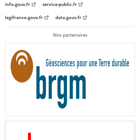
T
info.gouv.fr
service-public.fr
É
,
legifrance.gouv.fr
data.gouv.fr
F
R
A
T
Nos partenaires
E
R
N
I
T
É