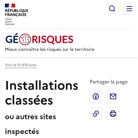
Recherc
RÉPUBLIQUE
FRANÇAISE
Mieux connaître les risques sur le territoire
Voir le fil d’Ariane
Installations
Partager la page
classées
Partager sur F
Partage
Copier dans le 
Imprim
ou autres sites
inspectés