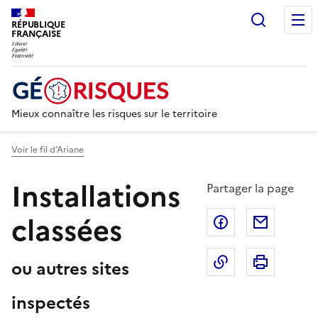
Recherc
RÉPUBLIQUE
FRANÇAISE
Mieux connaître les risques sur le territoire
Voir le fil d’Ariane
Installations
Partager la page
classées
Partager sur F
Partage
Copier dans le 
Imprim
ou autres sites
inspectés