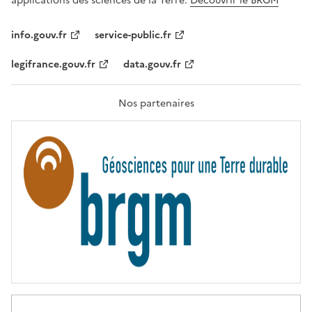
applications des sciences de la Terre.
Découvrir le BRGM
L
I
T
info.gouv.fr
service-public.fr
É
,
legifrance.gouv.fr
data.gouv.fr
F
R
A
T
Nos partenaires
E
R
N
I
T
É