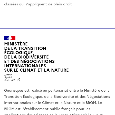
classées qui s'appliquent de plein droit
MINISTÈRE
DE LA TRANSITION
ÉCOLOGIQUE,
DE LA BIODIVERSITÉ
ET DES NÉGOCIATIONS
INTERNATIONALES
L
SUR LE CLIMAT ET LA NATURE
I
B
E
R
Géorisques est réalisé en partenariat entre le Ministère de la
T
É
Transition Écologique, de la Biodiversité et des Négociations
,
Internationales sur le Climat et la Nature et le BRGM. Le
É
G
BRGM est L'établissement public français pour les
A