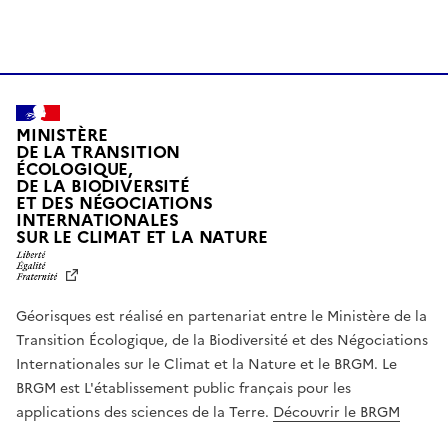
MINISTÈRE
DE LA TRANSITION
ÉCOLOGIQUE,
DE LA BIODIVERSITÉ
ET DES NÉGOCIATIONS
INTERNATIONALES
L
SUR LE CLIMAT ET LA NATURE
I
B
E
R
Géorisques est réalisé en partenariat entre le Ministère de la
T
É
Transition Écologique, de la Biodiversité et des Négociations
,
Internationales sur le Climat et la Nature et le BRGM. Le
É
G
BRGM est L'établissement public français pour les
A
applications des sciences de la Terre.
Découvrir le BRGM
L
I