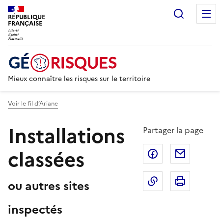
Recherc
RÉPUBLIQUE
FRANÇAISE
Mieux connaître les risques sur le territoire
Voir le fil d’Ariane
Installations
Partager la page
classées
Partager sur F
Partage
Copier dans le 
Imprim
ou autres sites
inspectés