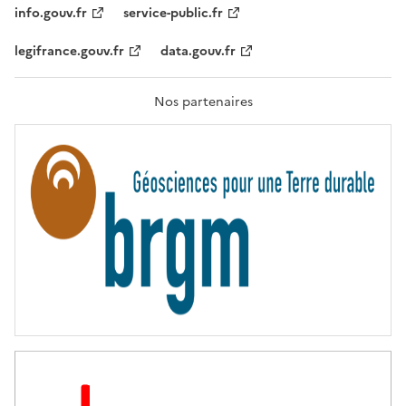
T
info.gouv.fr
service-public.fr
É
,
legifrance.gouv.fr
data.gouv.fr
F
R
A
T
Nos partenaires
E
R
N
I
T
É